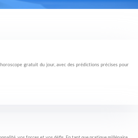
horoscope gratuit du jour, avec des prédictions précises pour
nalité, vos forces et vos défis. En tant que pratique millénaire,