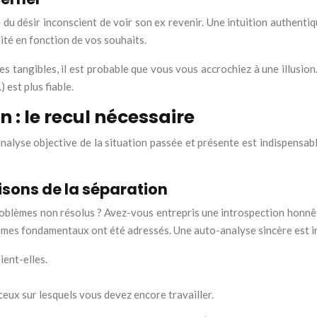
 née du désir inconscient de voir son ex revenir. Une intuition authe
lité en fonction de vos souhaits.
ves tangibles, il est probable que vous vous accrochiez à une illusio
est plus fiable.
n : le recul nécessaire
e analyse objective de la situation passée et présente est indispensa
isons de la séparation
problèmes non résolus ? Avez-vous entrepris une introspection honnête
blèmes fondamentaux ont été adressés. Une auto-analyse sincère est i
ient-elles.
ceux sur lesquels vous devez encore travailler.