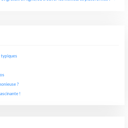
 typiques
pos
monieuse ?
ascinante !