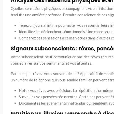
Analyse des ressentis physiques et 
Quelles sensations physiques accompagnent votre intuition 
traduire une anxiété profonde. Prendre conscience de ces sign
Tenez un journal intime pour noter vos ressentis, leurs in
Identifiez les déclencheurs émotionnels. Une chanson, une
Comparez ces sensations à celles vécues dans d’autres co
Signaux subconscients : rêves, pensé
Votre subconscient peut communiquer par des rêves récurren
vous éclairer sur vos sentiments et vos attentes.
Par exemple, rêvez-vous souvent de lui ? Apparaît-il de mani
un numéro de téléphone qui vous semble familier, peuvent êtr
Notez vos rêves avec précision. La répétition d’un même 
Surveillez vos pensées récurrentes. Certaines peuvent ê
Documentez les événements inattendus qui semblent avoir
Intuition vs. illusion : apprendre à dis