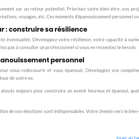
ivement sur un retour potentiel. Priorisez votre bien-être, vos proj
és créatives, voyages, etc. Ces moments d’épanouissement personnel son
 : construire sa résilience
tte éventualité. Développez votre résilience, votre capacité à surm
tez pas à consulter un professionnel si vous en ressentez le besoin.
’épanouissement personnel
pour vous redécouvrir et vous épanouir. Développez vos compétenc
tour de votre ex.
 atouts majeurs pour construire un avenir heureux et épanoui, quel 
estion de vos émotions sont indispensables. Votre chemin vers le bie
Jouer au ta