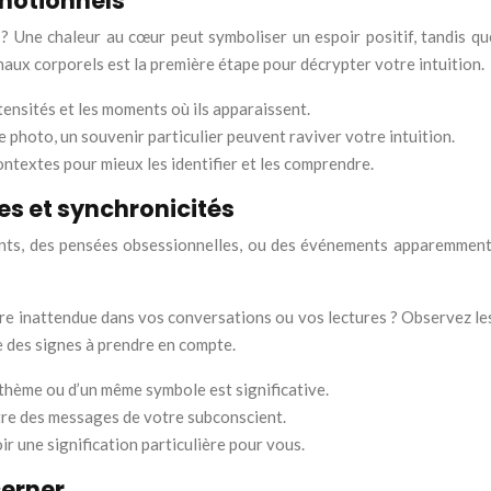
émotionnels
? Une chaleur au cœur peut symboliser un espoir positif, tandis q
aux corporels est la première étape pour décrypter votre intuition.
tensités et les moments où ils apparaissent.
 photo, un souvenir particulier peuvent raviver votre intuition.
ntextes pour mieux les identifier et les comprendre.
es et synchronicités
ts, des pensées obsessionnelles, ou des événements apparemment fo
ère inattendue dans vos conversations ou vos lectures ? Observez les
e des signes à prendre en compte.
thème ou d’un même symbole est significative.
tre des messages de votre subconscient.
 une signification particulière pour vous.
cerner