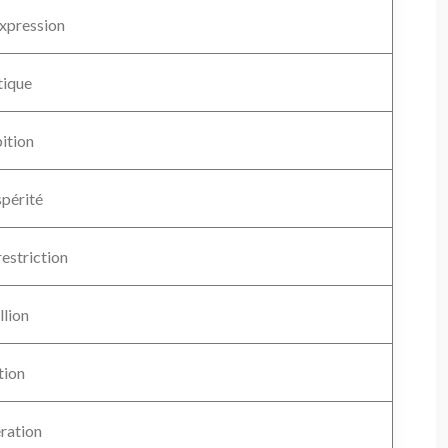
xpression
tique
ition
périté
restriction
llion
ation
ération