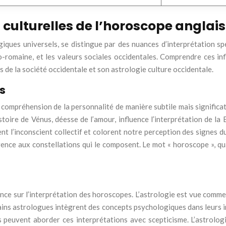
 culturelles de l’horoscope anglais
giques universels, se distingue par des nuances d’interprétation sp
-romaine, et les valeurs sociales occidentales. Comprendre ces i
ns de la société occidentale et son astrologie culture occidentale.
es
ompréhension de la personnalité de manière subtile mais significat
histoire de Vénus, déesse de l’amour, influence l’interprétation de 
ent l’inconscient collectif et colorent notre perception des signes 
érence aux constellations qui le composent. Le mot « horoscope », qua
ence sur l’interprétation des horoscopes. L’astrologie est vue comm
rtains astrologues intègrent des concepts psychologiques dans leurs 
ues peuvent aborder ces interprétations avec scepticisme. L’astrol