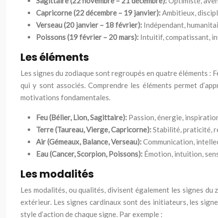
Sagittaire (22 novembre – 21 décembre):
Optimiste, aven
Capricorne (22 décembre – 19 janvier):
Ambitieux, discipl
Verseau (20 janvier – 18 février):
Indépendant, humanitai
Poissons (19 février – 20 mars):
Intuitif, compatissant, i
Les éléments
Les signes du zodiaque sont regroupés en quatre éléments : Fe
qui y sont associés. Comprendre les éléments permet d’appr
motivations fondamentales.
Feu (Bélier, Lion, Sagittaire):
Passion, énergie, inspiratio
Terre (Taureau, Vierge, Capricorne):
Stabilité, praticité,
Air (Gémeaux, Balance, Verseau):
Communication, intellec
Eau (Cancer, Scorpion, Poissons):
Émotion, intuition, sen
Les modalités
Les modalités, ou qualités, divisent également les signes du
extérieur. Les signes cardinaux sont des initiateurs, les sig
style d’action de chaque signe. Par exemple :