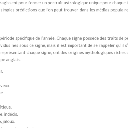
teragissent pour former un portrait astrologique unique pour chaqu
s simples prédictions que l’on peut trouver dans les médias populair
période spécifique de l’année. Chaque signe possède des traits de pe
ividus nés sous ce signe, mais il est important de se rappeler qu’il s
eprésentant chaque signe, ont des origines mythologiques riches qui
pe anglais.
f.
rveux.
ue.
itique.
, indécis.
, jaloux.