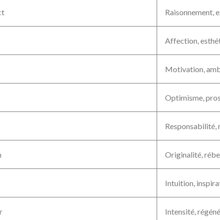
ct
Raisonnement, e
Affection, esthé
Motivation, amb
Optimisme, pros
Responsabilité, 
n
Originalité, rébe
Intuition, inspir
r
Intensité, régén