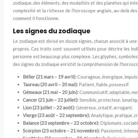
zodiaque, des éléments, des modalités et des planètes qui in
complexité et la richesse de l’horoscope anglais, au-delà de
comment il fonctionne.
Les signes du zodiaque
Le zodiaque est divisé en douze signes, chacun associé à une 
propres. Ces traits sont souvent utilisés pour décrire les ind
personne est beaucoup plus complexe. Les glyphes, symboles r
des signes du zodiaque enrichit la compréhension de l’horosco
Bélier (21 mars – 19 avril):
Courageux, énergique, impulsi
Taureau (20 avril – 20 mai):
Patient, fiable, possessif.
Gémeaux (21 mai – 20 juin):
Communicatif, adaptable, ne
Cancer (21 juin – 22 juillet):
Sensible, protecteur, lunatiq
Lion (23 juillet – 22 août):
Généreux, créatif, arrogant.
Vierge (23 août – 22 septembre):
Analytique, pratique, cr
Balance (23 septembre – 22 octobre):
Diplomate, sociable
Scorpion (23 octobre – 21 novembre):
Passionné, intense