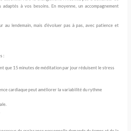
tils adaptés à vos besoins. En moyenne, un accompagnement
ur au lendemain, mais d’évoluer pas à pas, avec patience et
s :
t que 15 minutes de méditation par jour réduisent le stress
ence cardiaque peut améliorer la variabilité du rythme
ale.
.
processus de croissance personnelle demande du temps et de la