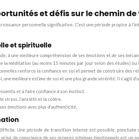
portunités et défis sur le chemin de 
roissance personnelle significative. C’est une période propice à l’in
e et spirituelle
fonde, à une meilleure compréhension de ses émotions et de ses mécan
la méditation (au moins 15 minutes par jour selon des études) ou la
onnelles renforce la confiance en soi et permet de construire des rel
i, une meilleure estime de soi et une plus grande sérénité. Il s’agit 
sentis et à faire confiance à son instinct.
stress, l’anxiété et la colère.
ses émotions avec plus d’authenticité.
mation
ifficile. Une période de transition intense est possible, ponctuée
 La prise de conscience de ses propres schémas émotionnels est un p