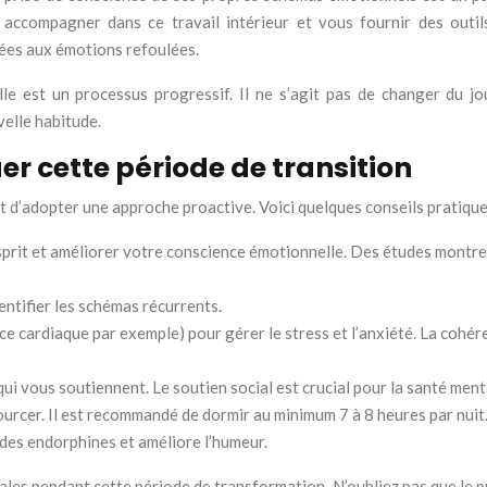
s accompagner dans ce travail intérieur et vous fournir des ou
iées aux émotions refoulées.
lle est un processus progressif. Il ne s’agit pas de changer du jo
velle habitude.
r cette période de transition
ant d’adopter une approche proactive. Voici quelques conseils pratique
prit et améliorer votre conscience émotionnelle. Des études montren
entifier les schémas récurrents.
e cardiaque par exemple) pour gérer le stress et l’anxiété. La cohér
i vous soutiennent. Le soutien social est crucial pour la santé ment
rcer. Il est recommandé de dormir au minimum 7 à 8 heures par nuit
e des endorphines et améliore l’humeur.
iales pendant cette période de transformation. N’oubliez pas que le 