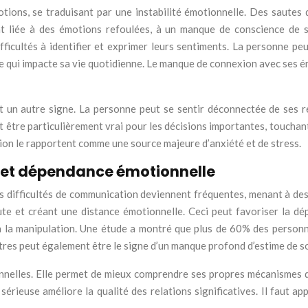
otions, se traduisant par une instabilité émotionnelle. Des sautes d
ent liée à des émotions refoulées, à un manque de conscience de
ficultés à identifier et exprimer leurs sentiments. La personne peu
re qui impacte sa vie quotidienne. Le manque de connexion avec ses 
 est un autre signe. La personne peut se sentir déconnectée de ses r
t être particulièrement vrai pour les décisions importantes, touchant
ition le rapportent comme une source majeure d’anxiété et de stress.
 et dépendance émotionnelle
Des difficultés de communication deviennent fréquentes, menant à de
oute et créant une distance émotionnelle. Ceci peut favoriser la d
é à la manipulation. Une étude a montré que plus de 60% des person
res peut également être le signe d’un manque profond d’estime de so
ationnelles. Elle permet de mieux comprendre ses propres mécanismes
n sérieuse améliore la qualité des relations significatives. Il faut