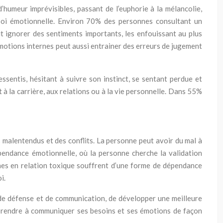
’humeur imprévisibles, passant de l’euphorie à la mélancolie,
 soi émotionnelle. Environ 70% des personnes consultant un
t ignorer des sentiments importants, les enfouissant au plus
émotions internes peut aussi entrainer des erreurs de jugement
essentis, hésitant à suivre son instinct, se sentant perdue et
 à la carrière, aux relations ou à la vie personnelle. Dans 55%
s malentendus et des conflits. La personne peut avoir du mal à
épendance émotionnelle, où la personne cherche la validation
nes en relation toxique souffrent d’une forme de dépendance
i.
 de défense et de communication, de développer une meilleure
 apprendre à communiquer ses besoins et ses émotions de façon