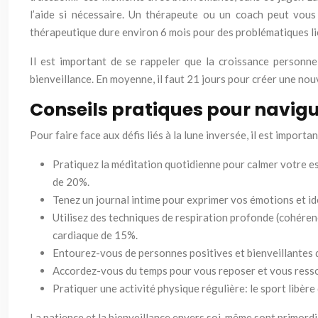
l’aide si nécessaire. Un thérapeute ou un coach peut vou
thérapeutique dure environ 6 mois pour des problématiques l
Il est important de se rappeler que la croissance personne
bienveillance. En moyenne, il faut 21 jours pour créer une nou
Conseils pratiques pour navigue
Pour faire face aux défis liés à la lune inversée, il est import
Pratiquez la méditation quotidienne pour calmer votre es
de 20%.
Tenez un journal intime pour exprimer vos émotions et id
Utilisez des techniques de respiration profonde (cohérenc
cardiaque de 15%.
Entourez-vous de personnes positives et bienveillantes qu
Accordez-vous du temps pour vous reposer et vous ressou
Pratiquer une activité physique régulière: le sport libèr
La patience et la bienveillance envers soi-même sont primord