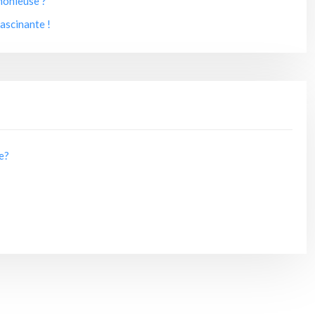
monieuse ?
ascinante !
de?